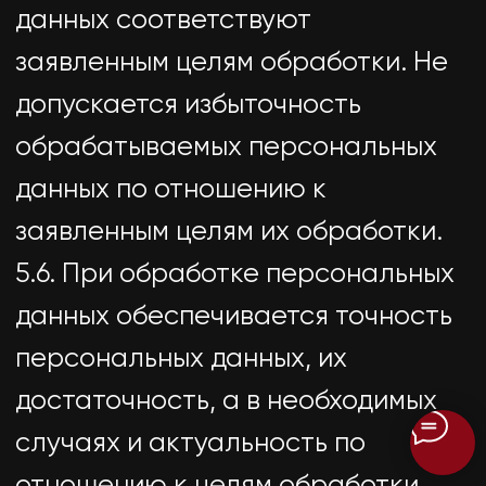
8.2. Персональные данные
Пользователя никогда, ни при
каких условиях не будут переданы
третьим лицам, за исключением
случаев, связанных с исполнением
действующего законодательства
либо в случае, если субъектом
персональных данных дано
согласие Оператору на передачу
данных третьему лицу для
исполнения обязательств по
гражданско-правовому договору.
8.3. В случае выявления
неточностей в персональных
данных, Пользователь может
актуализировать их