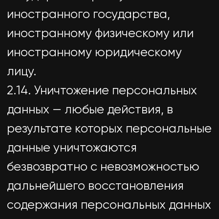
— сообщать в уполномоченный
орган по защите прав субъектов
персональных данных по запросу
этого органа необходимую
информацию в течение 10 дней с
даты получения такого запроса;
— публиковать или иным образом
обеспечивать неограниченный
доступ к настоящей Политике в
отношении обработки
персональных данных;
— принимать правовые,
организационные и технические
меры для защиты персональных
данных от неправомерного или
случайного доступа к ним,