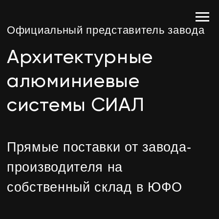
Официальный представитель завода
Архитектурные
алюминиевые
системы СИАЛ
Прямые поставки от завода-
производителя на
собственный склад в ЮФО