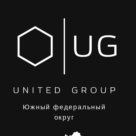
Южный федеральный
округ
СВЯЗАТЬСЯ