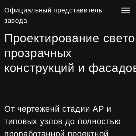
Официальный представитель
завода
Проектирование свето-
прозрачных
конструкций и фасадов
От чертеженй стадии АР и
типовых узлов до полностью
проработанной проектной
документации с
индивидуальными
решениями