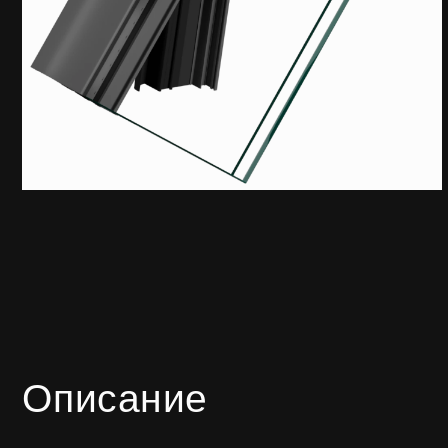
Описание
Вентиляционный люк является логическим про
предназначен для монтажа в наклонных фасадн
СИАЛ КП50, КП50К.
Ключевое отличие от предыдущих решений – п