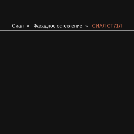
Сиал
»
Фасадное остекление
»
СИАЛ СТ71Л