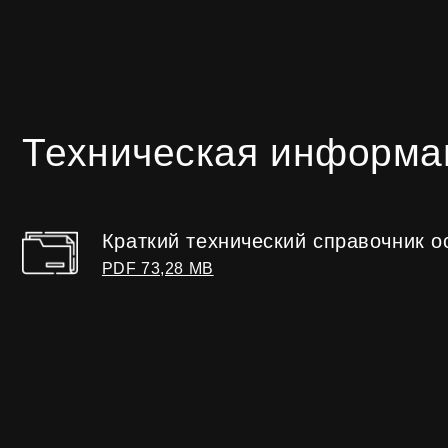
Краткий технический справочник основ
PDF 73,28 MB
Основные направления
01
Системы с терморазрывом
02
Фасадное остекление
03
Балконное остекление
04
Огнестойкие окна, двери