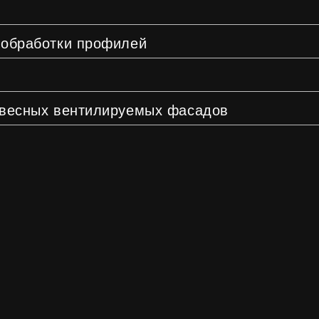
лефон:
Электронная почта:
(989) 198-04-08
ug@utdgroup.ru
ацию