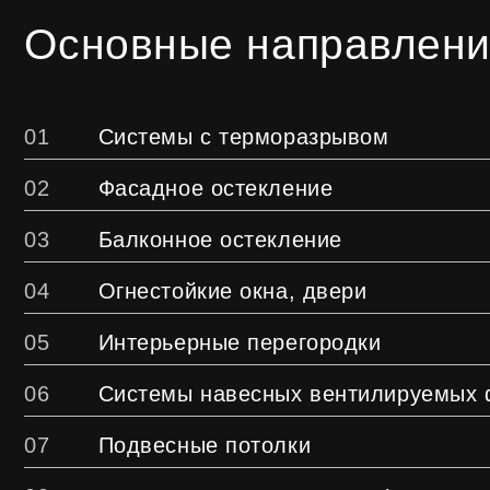
05
Интерьерные перегородки
06
Системы навесных вентилируемых фаса
07
Подвесные потолки
08
Архитектурные элементы фасада
Общие каталоги
01
Краткий технический справочник основны